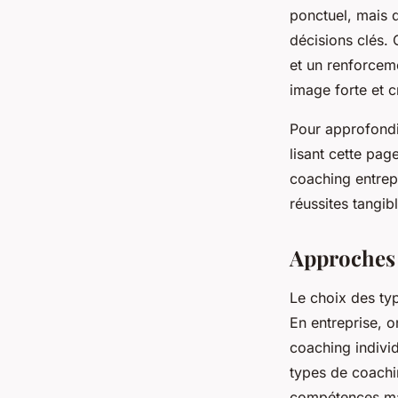
ponctuel, mais 
décisions clés.
et un renforcem
image forte et c
Pour approfondi
lisant cette pag
coaching entrepr
réussites tangib
Approches 
Le choix des typ
En entreprise, 
coaching indivi
types de coachin
compétences mana