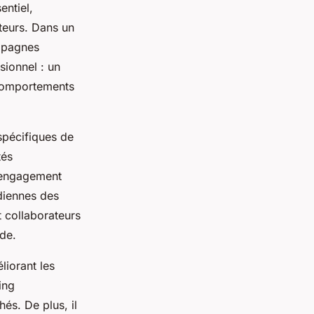
entiel,
teurs. Dans un
ampagnes
sionnel : un
 comportements
pécifiques de
tés
n engagement
idiennes des
t collaborateurs
ide.
liorant les
ing
és. De plus, il