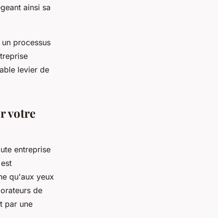
égeant ainsi sa
t un processus
treprise
able levier de
r votre
ute entreprise
 est
erne qu'aux yeux
borateurs de
t par une