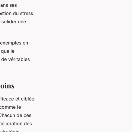
dans ses
stion du stress
nsolider une
d’exemples en
 que le
 de véritables
soins
ficace et ciblée.
 comme le
 Chacun de ces
mélioration des
stratégie