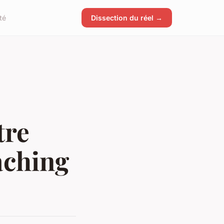
té
Dissection du réel →
tre
aching