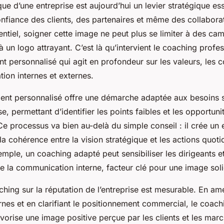
e d’une entreprise est aujourd’hui un levier stratégique ess
onfiance des clients, des partenaires et même des collabora
ntiel, soigner cette image ne peut plus se limiter à des c
 à un logo attrayant. C’est là qu’intervient le coaching profes
personnalisé qui agit en profondeur sur les valeurs, les
ion internes et externes.
t personnalisé offre une démarche adaptée aux besoins s
e, permettant d’identifier les points faibles et les opportuni
 Ce processus va bien au-delà du simple conseil : il crée u
 la cohérence entre la vision stratégique et les actions quot
mple, un coaching adapté peut sensibiliser les dirigeants e
e la communication interne, facteur clé pour une image sol
hing sur la réputation de l’entreprise est mesurable. En amé
ernes et en clarifiant le positionnement commercial, le coach
vorise une image positive perçue par les clients et les march