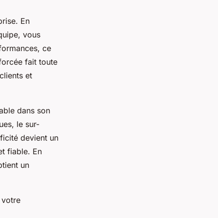
prise. En
quipe, vous
rformances, ce
orcée fait toute
clients et
rable dans son
es, le sur-
icité devient un
t fiable. En
tient un
 votre