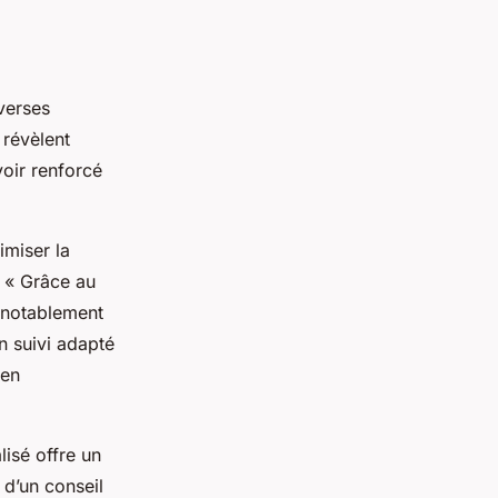
verses
 révèlent
oir renforcé
imiser la
: « Grâce au
é notablement
n suivi adapté
 en
lisé offre un
 d’un conseil