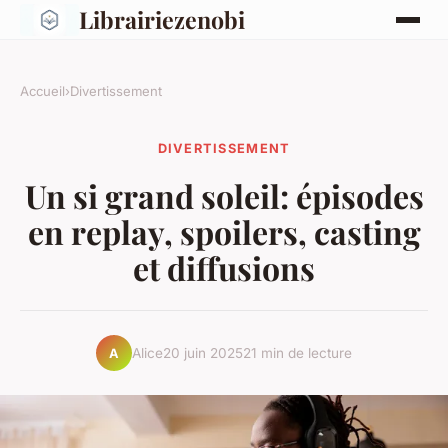
Librairiezenobi
Accueil
›
Divertissement
DIVERTISSEMENT
Un si grand soleil: épisodes
en replay, spoilers, casting
et diffusions
Alice
20 juin 2025
21 min de lecture
A