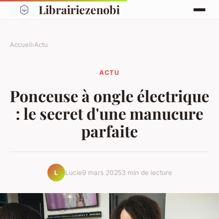
Librairiezenobi
Accueil
›
Actu
ACTU
Ponceuse à ongle électrique
: le secret d'une manucure
parfaite
Lucie
9 mars 2025
3 min de lecture
L