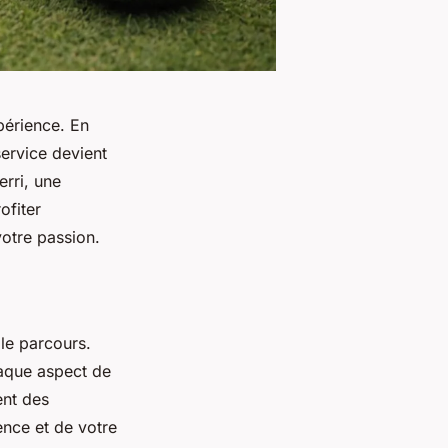
périence. En
service devient
erri, une
ofiter
otre passion.
le parcours.
haque aspect de
ent des
ence et de votre