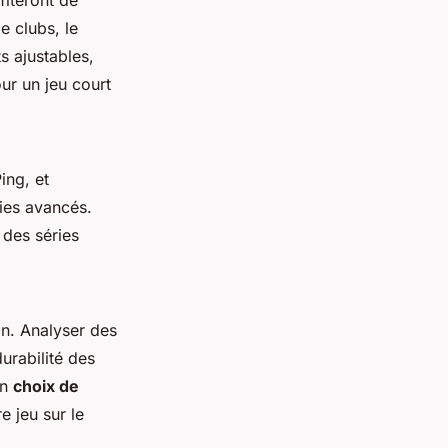
fiteront de
e clubs, le
s ajustables,
ur un jeu court
ng, et
ies avancés.
t des séries
on. Analyser des
urabilité des
un
choix de
e jeu sur le