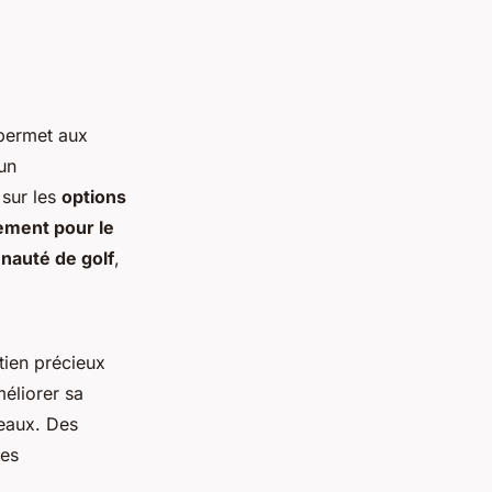
 permet aux
un
 sur les
options
ement pour le
auté de golf
,
tien précieux
éliorer sa
veaux. Des
mes