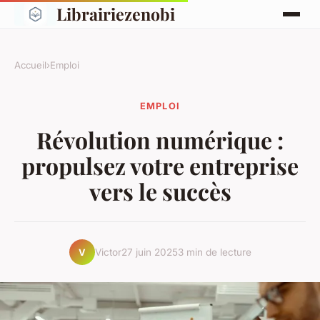
Librairiezenobi
Accueil
›
Emploi
EMPLOI
Révolution numérique :
propulsez votre entreprise
vers le succès
Victor
27 juin 2025
3 min de lecture
V