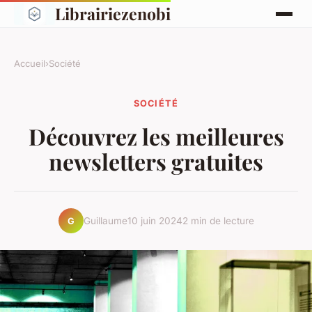
Librairiezenobi
Accueil
›
Société
SOCIÉTÉ
Découvrez les meilleures
newsletters gratuites
Guillaume
10 juin 2024
2 min de lecture
G